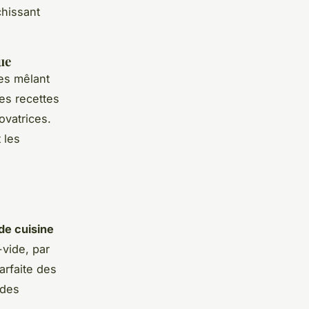
chissant
ue
es mêlant
es recettes
ovatrices.
 les
de cuisine
-vide, par
arfaite des
 des