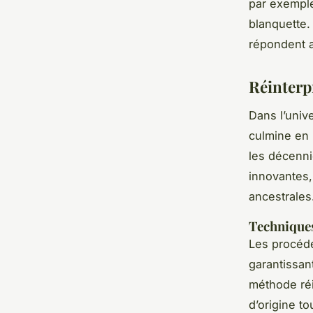
par exemple
blanquette.
répondent a
Réinterp
Dans l’univ
culmine en 
les décennie
innovantes,
ancestrales
Techniques
Les procéd
garantissan
méthode réi
d’origine to