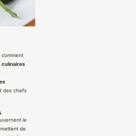
r comment
culinaires
es
nt des chefs
s
uvernent le
rmettent de