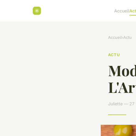
Accueil
Ac
Accueil
›
Actu
ACTU
Mode
L'Ar
Juliette — 27