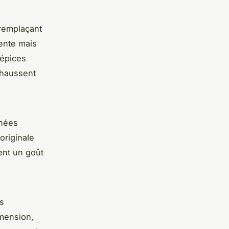
 remplaçant
rente mais
 épices
ehaussent
nnées
originale
ent un goût
es
mension,