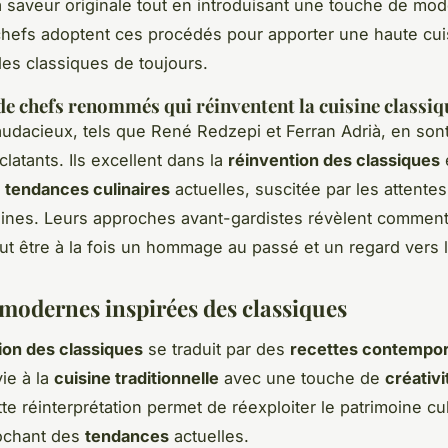
a saveur originale tout en introduisant une touche de mod
hefs adoptent ces procédés pour apporter une haute cui
es classiques de toujours.
e chefs renommés qui réinventent la cuisine classiq
udacieux, tels que René Redzepi et Ferran Adrià, en son
latants. Ils excellent dans la
réinvention des classiques
e
t
tendances culinaires
actuelles, suscitée par les attentes
nes. Leurs approches avant-gardistes révèlent comment 
eut être à la fois un hommage au passé et un regard vers l
 modernes inspirées des classiques
ion des classiques
se traduit par des
recettes contempo
ie à la
cuisine traditionnelle
avec une touche de
créativi
tte réinterprétation permet de réexploiter le patrimoine cul
rochant des
tendances
actuelles.