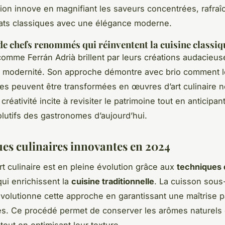
ion innove en magnifiant les saveurs concentrées, rafraî
lats classiques avec une élégance moderne.
e chefs renommés qui réinventent la cuisine classiq
omme Ferrán Adrià brillent par leurs créations audacieus
et modernité. Son approche démontre avec brio comment l
lles peuvent être transformées en œuvres d’art culinaire n
créativité incite à revisiter le patrimoine tout en anticipant
lutifs des gastronomes d’aujourd’hui.
es culinaires innovantes en 2024
rt culinaire est en pleine évolution grâce aux
techniques 
ui enrichissent la
cuisine traditionnelle
. La cuisson sous
volutionne cette approche en garantissant une maîtrise p
s. Ce procédé permet de conserver les arômes naturels
tout en optimisant leur texture.