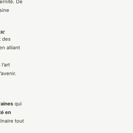
ernité. De
sine
ue
t des
n alliant
l’art
’avenir.
raines
qui
té en
inaire tout