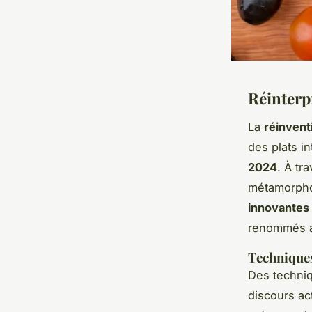
Réinterp
La
réinvent
des plats i
2024
. À tr
métamorphos
innovantes
renommés ab
Techniques
Des techniq
discours ac