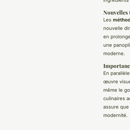
Nouvelles 
Les
méthod
nouvelle dim
en prolonge
une panopli
moderne.
Importance
En parallèle
œuvre visue
même le goû
culinaires 
assure que 
modernité.