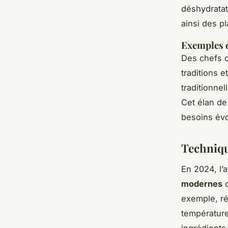
déshydratat
ainsi des p
Exemples d
Des chefs c
traditions 
traditionne
Cet élan de 
besoins évo
Techniqu
En 2024, l’a
modernes
q
exemple, ré
température
ingrédients 