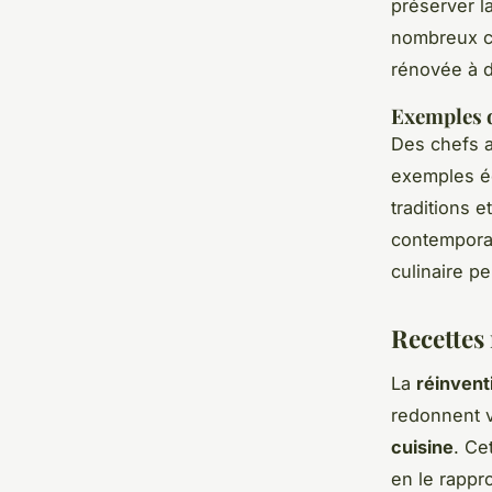
préserver l
nombreux c
rénovée à d
Exemples d
Des chefs a
exemples éc
traditions e
contemporai
culinaire p
Recettes
La
réinvent
redonnent v
cuisine
. Ce
en le rapp