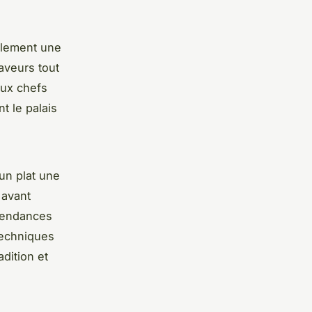
alement une
saveurs tout
aux chefs
t le palais
’un plat une
 avant
 tendances
techniques
dition et