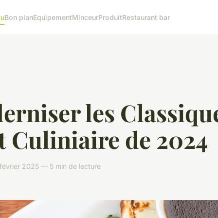
tu
Bon plan
Equipement
Minceur
Produit
Restaurant bar
rniser les Classique
t Culiniaire de 2024
 février 2025 — 5 min de lecture