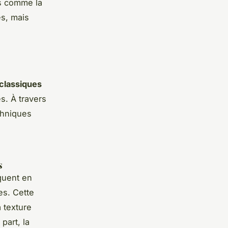
ts comme la
es, mais
 classiques
s. À travers
echniques
s
quent en
es. Cette
 texture
part, la