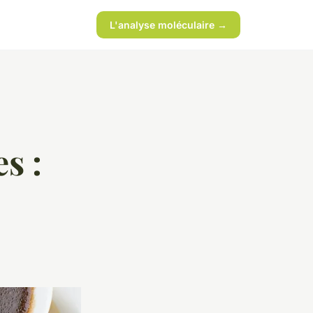
L'analyse moléculaire →
s :