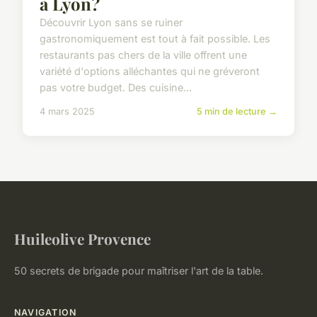
à Lyon?
Découvrir Lyon sans se ruiner
gastronomiquement est tout à fait possible. Les
restaurants pas chers de la ville offrent une
variété d'options alléchantes qui ne gréveront
pas votre budget. Des cuisine...
4 mars 2025
5 min de lecture →
Huileolive Provence
50 secrets de brigade pour maîtriser l'art de la table.
NAVIGATION