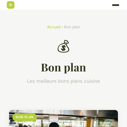
Accueil
› Bon plan
💰
Bon plan
Les meilleurs bons plans cuisine
BON PLAN